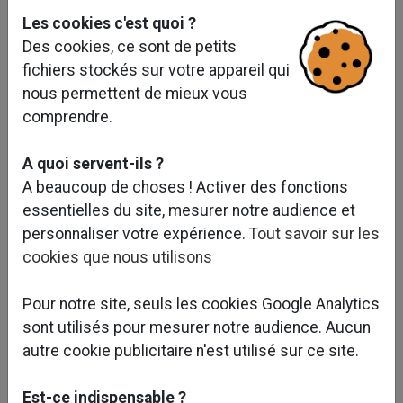
L'intervention de
Sofid
débute dès la réalisation
Les cookies c'est quoi ?
d'études de faisabilité, en accompagnant les Maîtres
Des cookies, ce sont de petits
d'Ouvrage dans la définition des projets de
fichiers stockés sur votre appareil qui
développement de la plaisance et la préparation des
nous permettent de mieux vous
plans d'investissements.
comprendre.
Sofid
dispose de nombreuses compétences dans le
A quoi servent-ils ?
domaine de la plaisance maritime et fluviale :
A beaucoup de choses ! Activer des fonctions
essentielles du site, mesurer notre audience et
L'organisation des mouillages dans les plans
personnaliser votre expérience.
Tout savoir sur les
d'eau
cookies que nous utilisons
Les études hydrodynamiques et
hydrosédimentaires
Pour notre site, seuls les cookies Google Analytics
La conception des digues et protections
sont utilisés pour mesurer notre audience. Aucun
littorales et maritimes
autre cookie publicitaire n'est utilisé sur ce site.
Les études et maîtrises d’œuvre d’extensions,
de réhabilitations ou de créations de ports de
Est-ce indispensable ?
plaisance, de haltes fluviales