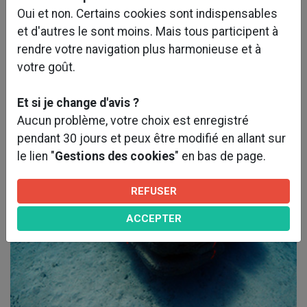
Oui et non. Certains cookies sont indispensables
Les études d’aménagements de ports à sec
et d'autres le sont moins. Mais tous participent à
La conception des dispositifs de manutention
rendre votre navigation plus harmonieuse et à
des bateaux, fixes ou mobiles
votre goût.
Les aires de carénage et d'hivernage
Les bornes intelligentes
Et si je change d'avis ?
Les aménagements de "ports propres"...
Aucun problème, votre choix est enregistré
pendant 30 jours et peux être modifié en allant sur
le lien "
Gestions des cookies
" en bas de page.
REFUSER
ACCEPTER