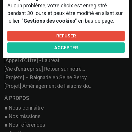
Aucun problème, votre choix est enregistré
pendant 30 jours et peux être modifié en allant sur
le lien "
Gestions des cookies
" en bas de page.
DERNIERS ARTICLES
REFUSER
[Lancement démarche RSE – Atelier L...
ACCEPTER
[VIE D’ENTREPRISE] – Séminaire Grou...
[Appel d'Offre] - Lauréat
[Vie d’entreprise] Retour sur notre...
[Projets] – Baignade en Seine Bercy...
[Projet] Aménagement de liaisons do...
À PROPOS
Nous connaître
Nos missions
Nos références