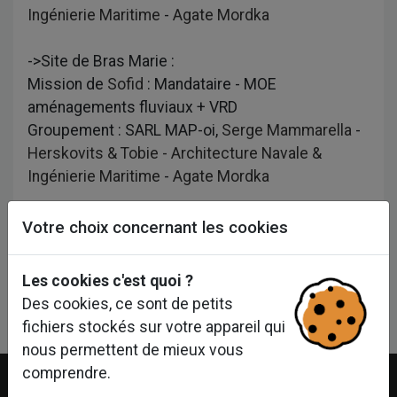
Ingénierie Maritime
-
Agate Mordka
->Site de Bras Marie :
Mission de
Sofid
: Mandataire - MOE
aménagements fluviaux + VRD
Groupement : SARL MAP-oi,
Serge Mammarella
-
Herskovits & Tobie - Architecture Navale &
Ingénierie Maritime
-
Agate Mordka
Votre choix concernant les cookies
Les cookies c'est quoi ?
Linkedin
Facebook
Twitter
Des cookies, ce sont de petits
fichiers stockés sur votre appareil qui
nous permettent de mieux vous
comprendre.