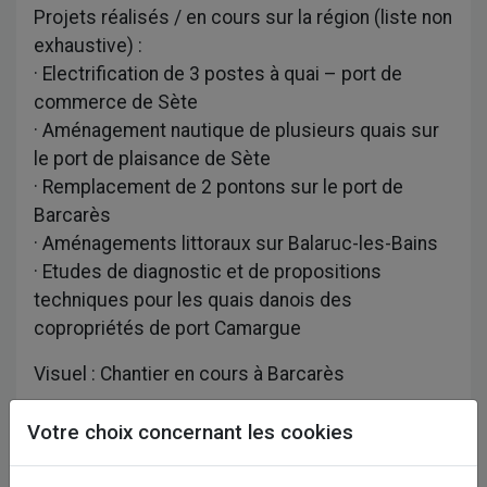
Projets réalisés / en cours sur la région (liste non
exhaustive) :
· Electrification de 3 postes à quai – port de
commerce de Sète
· Aménagement nautique de plusieurs quais sur
le port de plaisance de Sète
· Remplacement de 2 pontons sur le port de
Barcarès
· Aménagements littoraux sur Balaruc-les-Bains
· Etudes de diagnostic et de propositions
techniques pour les quais danois des
copropriétés de port Camargue
Visuel : Chantier en cours à Barcarès
MOA : Port de Sète - Port Camargue - Ville de
Votre choix concernant les cookies
Balaruc-les-Bains